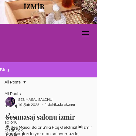
İZMİR
Blog
All Posts
All Posts
SES MASAJ SALONU
izmir
1 dakikada okunur
19 Şub 2025
masaj
izmir
Ses masaj salonu izmir
masaj
salonu
🌟 Ses Masaj Salonu'na Hoş Geldiniz! 🌟İzmir
alsancak
Karabaglarda yer alan salonumuzda,
masaj