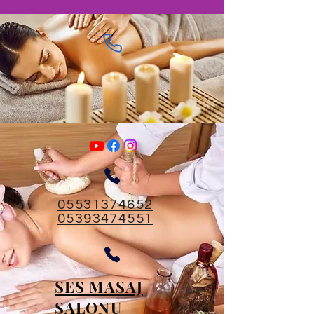
05531374652
05393474551
SES MASAJ
SALONU