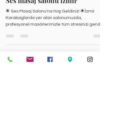
Ses masaj salonu izmir
🌟 Ses Masaj Salonu'na Hoş Geldiniz! 🌟İzmir
Karabaglarda yer alan salonumuzda,
profesyonel masörlerimizle tüm stresinizi geride
bırakın....
SES MASAJ SALONU
1 dakikada okunur
19 Şub 2025
Ses spa merkezi izmir
🌟 Ses Masaj Salonu'na Hoş Geldiniz! 🌟İzmir
Karabaglarda yer alan salonumuzda,
profesyonel masörlerimizle tüm stresinizi geride
bırakın....
SES MASAJ SALONU
1 dakikada okunur
19 Şub 2025