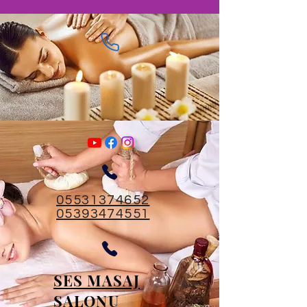
05531374652
05393474551
SES MASAJ
SALONU