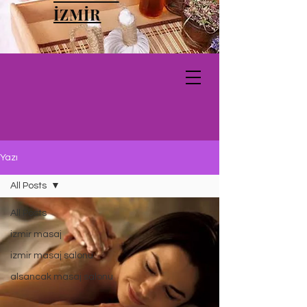
İZMİR
Yazı
All Posts
All Posts
izmir masaj
izmir masaj salonu
alsancak masaj salonu