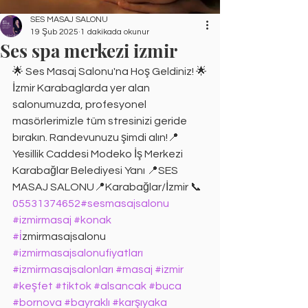
SES MASAJ SALONU
19 Şub 2025
1 dakikada okunur
Ses spa merkezi izmir
🌟 Ses Masaj Salonu'na Hoş Geldiniz! 🌟
İzmir Karabaglarda yer alan 
salonumuzda, profesyonel 
masörlerimizle tüm stresinizi geride 
bırakın. Randevunuzu şimdi alın!📍 
Yesillik Caddesi Modeko İş Merkezi 
Karabağlar Belediyesi Yanı 📍SES 
MASAJ SALONU📍Karabağlar/İzmir 📞
05531374652
#sesmasajsalonu
#izmirmasaj
#konak
#i
̇zmirmasajsalonu 
#izmirmasajsalonufiyatları
#izmirmasajsalonları
#masaj
#izmir
#keşfet
#tiktok
#alsancak
#buca
#bornova
#bayraklı
#karşıyaka