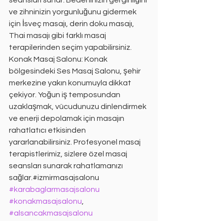
seansları sunar. Bedeninizin gerginliğini 
ve zihninizin yorgunluğunu gidermek 
için İsveç masajı, derin doku masajı, 
Thai masajı gibi farklı masaj 
terapilerinden seçim yapabilirsiniz. 
Konak Masaj Salonu: Konak 
bölgesindeki Ses Masaj Salonu, şehir 
merkezine yakın konumuyla dikkat 
çekiyor. Yoğun iş temposundan 
uzaklaşmak, vücudunuzu dinlendirmek 
ve enerji depolamak için masajın 
rahatlatıcı etkisinden 
yararlanabilirsiniz. Profesyonel masaj 
terapistlerimiz, sizlere özel masaj 
seansları sunarak rahatlamanızı 
sağlar.#izmirmasajsalonu 
#karabaglarmasajsalonu
#konakmasajsalonu
, 
#alsancakmasajsalonu