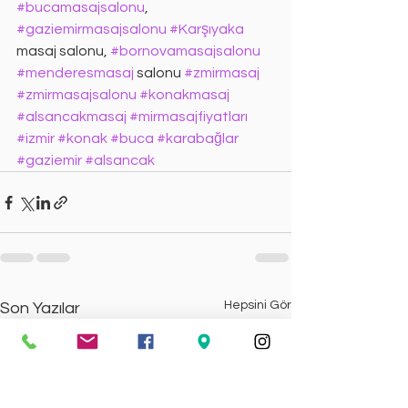
#bucamasajsalonu
, 
#gaziemirmasajsalonu
#Karşıyaka
masaj salonu, 
#bornovamasajsalonu
#menderesmasaj
 salonu 
#zmirmasaj
#zmirmasajsalonu
#konakmasaj
#alsancakmasaj
#mirmasajfiyatları
#izmir
#konak
#buca
#karabağlar
#gaziemir
#alsancak
Hepsini Gör
Son Yazılar