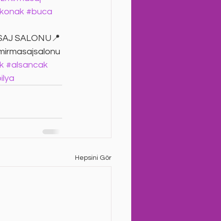
konak
#buca
 MASAJ SALONU📍
zmirmasajsalonu 
k
#alsancak
ilya
Hepsini Gör