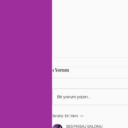
En güzel masaj salonu
1 Yorum
SES MASAJ SALONU | izmir masaj
salonu | Cennetoğlu, Yeşillik
Caddesi 228/230, Karabağlar/
Bir yorum yazın...
İzmir, Türkiye Alsancak Masaj
Salonu Alsancak...
Sırala:
En Yeni
SES MASAJ SALONU