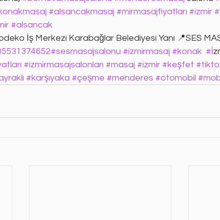
konakmasaj
#alsancakmasaj
#mirmasajfiyatları
#izmir
#
mir
#alsancak
 Modeko İş Merkezi Karabağlar Belediyesi Yanı 📍SES
05531374652
#sesmasajsalonu
#izmirmasaj
#konak
#i
̇
atları
#izmirmasajsalonları
#masaj
#izmir
#keşfet
#tikto
yraklı
#karşıyaka
#çeşme
#menderes
#otomobil
#mob