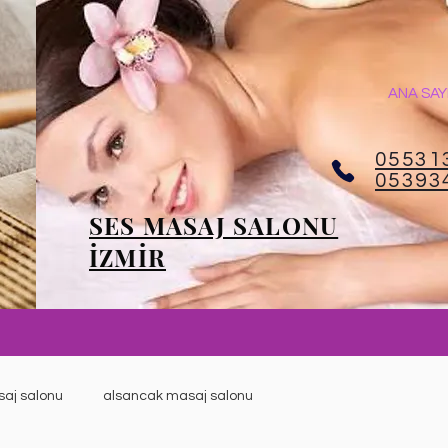
ANA SAY
05531
05393
SES MASAJ SALONU
İZMİR
saj salonu
alsancak masaj salonu