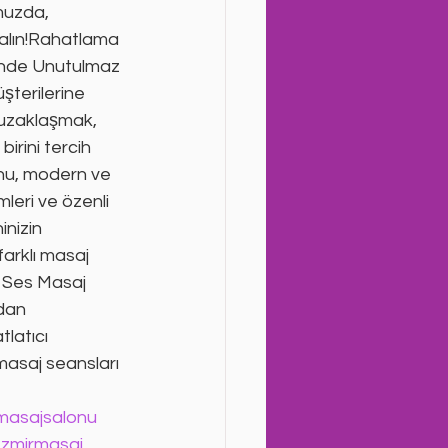
muzda, 
 alın!Rahatlama 
rinde Unutulmaz 
şterilerine 
 uzaklaşmak, 
irini tercih 
nu, modern ve 
eri ve özenli 
inizin 
arklı masaj 
 Ses Masaj 
dan 
latıcı 
 masaj seansları 
masajsalonu
zmirmasaj