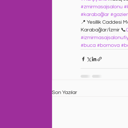
#zmirmasajsalonu
#
#karabağlar
#gazie
📍 Yesillik Caddesi
Karabağlar/İzmir 📞
#izmirmasajsalonufiy
#buca
#bornova
#ba
Son Yazılar