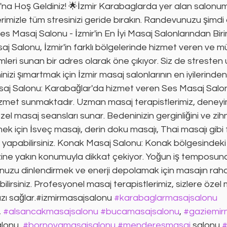
'na Hoş Geldiniz! 🌟İzmir Karabaglarda yer alan salonu
imizle tüm stresinizi geride bırakın. Randevunuzu şimdi
es Masaj Salonu - İzmir'in En İyi Masaj Salonlarından Bi
 Salonu, İzmir'in farklı bölgelerinde hizmet veren ve mü
mleri sunan bir adres olarak öne çıkıyor. Siz de stresten
i şımartmak için İzmir masaj salonlarının en iyilerinden b
saj Salonu: Karabağlar'da hizmet veren Ses Masaj Salo
zmet sunmaktadır. Uzman masaj terapistlerimiz, deneyiml
zel masaj seansları sunar. Bedeninizin gerginliğini ve zihn
 için İsveç masajı, derin doku masajı, Thai masajı gibi f
 yapabilirsiniz. Konak Masaj Salonu: Konak bölgesindeki
zine yakın konumuyla dikkat çekiyor. Yoğun iş temposun
zu dinlendirmek ve enerji depolamak için masajın rahat
ilirsiniz. Profesyonel masaj terapistlerimiz, sizlere özel
zı sağlar.#izmirmasajsalonu 
#karabaglarmasajsalonu
, 
#alsancakmasajsalonu
#bucamasajsalonu
, 
#gaziemir
lonu, 
#bornovamasajsalonu
#menderesmasaj
 salonu 
#