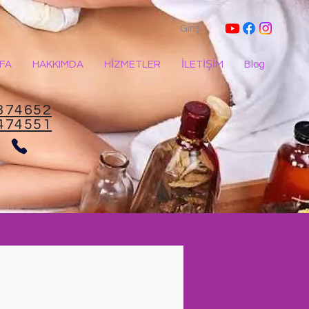
Giriş
FA
HAKKIMDA
HİZMETLER
İLETİŞİM
Blog
374652
474551