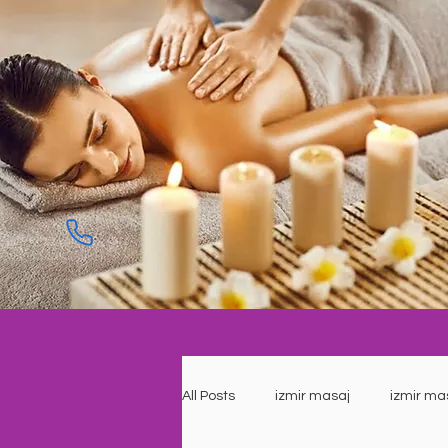
All Posts
izmir masaj
izmir ma