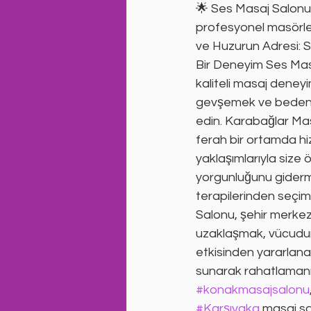
🌟 Ses Masaj Salonu
profesyonel masörler
ve Huzurun Adresi: S
Bir Deneyim Ses Masaj
kaliteli masaj deneyi
gevşemek ve bedeniniz
edin. Karabağlar Ma
ferah bir ortamda hi
yaklaşımlarıyla size ö
yorgunluğunu gidermek
terapilerinden seçim
Salonu, şehir merke
uzaklaşmak, vücudunu
etkisinden yararlanab
sunarak rahatlamanı
#konakmasajsalonu
#Karşıyaka
 masaj sa