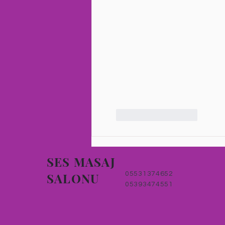
Beğen
Yanıtla
SES MASAJ
SALONU
05531374652
05393474551