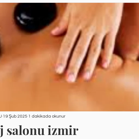
U
19 Şub 2025
1 dakikada okunur
j salonu izmir