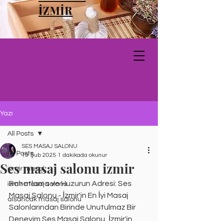
İZMİR
Yazı
All Posts
SES MASAJ SALONU
All Posts
19 Şub 2025
1 dakikada okunur
Ses masaj salonu izmir
izmir masaj
Rahatlama ve Huzurun Adresi: Ses 
izmir masaj salonu
Masaj Salonu - İzmir'in En İyi Masaj 
alsancak masaj salonu
Salonlarından Birinde Unutulmaz Bir 
Deneyim Ses Masaj Salonu, İzmir'in 