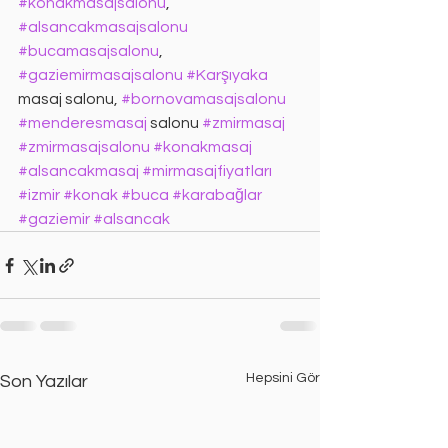
#konakmasajsalonu
, 
#alsancakmasajsalonu
#bucamasajsalonu
, 
#gaziemirmasajsalonu
#Karşıyaka
masaj salonu, 
#bornovamasajsalonu
#menderesmasaj
 salonu 
#zmirmasaj
#zmirmasajsalonu
#konakmasaj
#alsancakmasaj
#mirmasajfiyatları
#izmir
#konak
#buca
#karabağlar
#gaziemir
#alsancak
Hepsini Gör
Son Yazılar