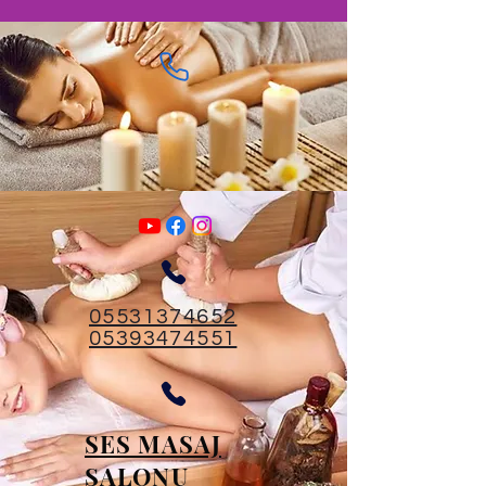
05531374652
05393474551
SES MASAJ
SALONU