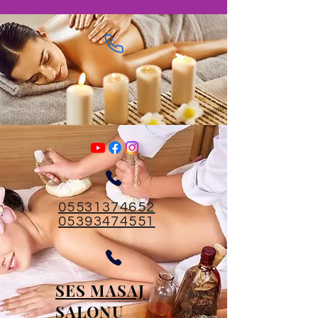
05531374652
05393474551
SES MASAJ
SALONU