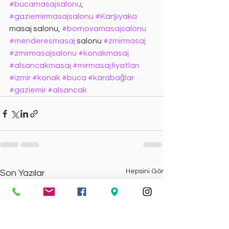
#bucamasajsalonu
, 
#gaziemirmasajsalonu
#Karşıyaka
masaj salonu, 
#bornovamasajsalonu
#menderesmasaj
 salonu 
#zmirmasaj
#zmirmasajsalonu
#konakmasaj
#alsancakmasaj
#mirmasajfiyatları
#izmir
#konak
#buca
#karabağlar
#gaziemir
#alsancak
Hepsini Gör
Son Yazılar