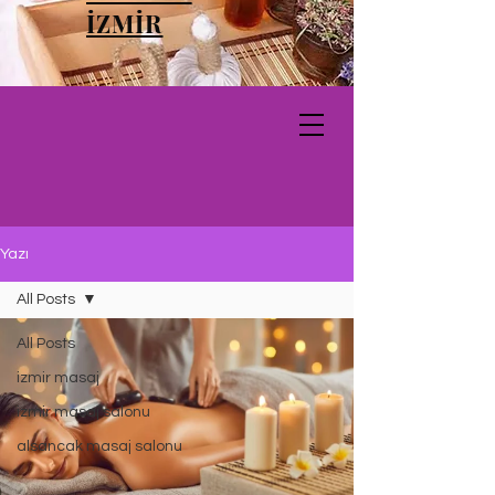
İZMİR
Yazı
All Posts
All Posts
izmir masaj
izmir masaj salonu
alsancak masaj salonu