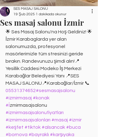
SES MASAJ SALONU
19 Şub 2025
1 dakikada okunur
Ses masaj salonu İzmir
🌟 Ses Masaj Salonu'na Hoş Geldiniz! 🌟
İzmir Karabaglarda yer alan 
salonumuzda, profesyonel 
masörlerimizle tüm stresinizi geride 
bırakın. Randevunuzu şimdi alın!📍 
Yesillik Caddesi Modeko İş Merkezi 
Karabağlar Belediyesi Yanı 📍SES 
MASAJ SALONU📍Karabağlar/İzmir 📞
05531374652
#sesmasajsalonu
#izmirmasaj
#konak
#i
̇zmirmasajsalonu 
#izmirmasajsalonufiyatları
#izmirmasajsalonları
#masaj
#izmir
#keşfet
#tiktok
#alsancak
#buca
#bornova
#bayraklı
#karşıyaka