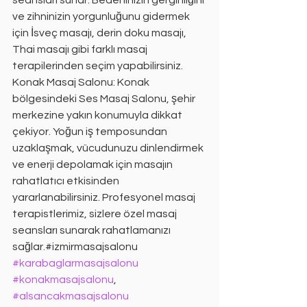
seansları sunar. Bedeninizin gerginliğini 
ve zihninizin yorgunluğunu gidermek 
için İsveç masajı, derin doku masajı, 
Thai masajı gibi farklı masaj 
terapilerinden seçim yapabilirsiniz. 
Konak Masaj Salonu: Konak 
bölgesindeki Ses Masaj Salonu, şehir 
merkezine yakın konumuyla dikkat 
çekiyor. Yoğun iş temposundan 
uzaklaşmak, vücudunuzu dinlendirmek 
ve enerji depolamak için masajın 
rahatlatıcı etkisinden 
yararlanabilirsiniz. Profesyonel masaj 
terapistlerimiz, sizlere özel masaj 
seansları sunarak rahatlamanızı 
sağlar.#izmirmasajsalonu 
#karabaglarmasajsalonu
#konakmasajsalonu
, 
#alsancakmasajsalonu