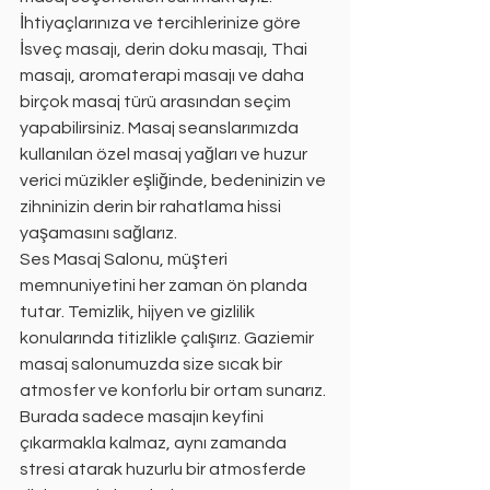
İhtiyaçlarınıza ve tercihlerinize göre 
İsveç masajı, derin doku masajı, Thai 
masajı, aromaterapi masajı ve daha 
birçok masaj türü arasından seçim 
yapabilirsiniz. Masaj seanslarımızda 
kullanılan özel masaj yağları ve huzur 
verici müzikler eşliğinde, bedeninizin ve 
zihninizin derin bir rahatlama hissi 
yaşamasını sağlarız.
Ses Masaj Salonu, müşteri 
memnuniyetini her zaman ön planda 
tutar. Temizlik, hijyen ve gizlilik 
konularında titizlikle çalışırız. Gaziemir 
masaj salonumuzda size sıcak bir 
atmosfer ve konforlu bir ortam sunarız. 
Burada sadece masajın keyfini 
çıkarmakla kalmaz, aynı zamanda 
stresi atarak huzurlu bir atmosferde 