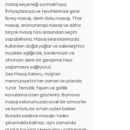
masaj seçeneği sunmaktayız. 
İhtiyaçlarınıza ve tercihlerinize göre 
İsveç masajı, derin doku masajı, Thai 
masajı, aromaterapi masajı ve daha 
birçok masaj türü arasından seçim 
yapabilirsiniz. Masaj seanslarımızda 
kullanılan doğal yağlar ve sakinleştirici 
müzikler eşliğinde, bedeninizin ve 
zihninizin derin bir gevşeme hissi 
yaşamasını sağlıyoruz.
Ses Masaj Salonu, müşteri 
memnuniyetini her zaman ön planda 
tutar. Temizlik, hijyen ve gizlilik 
konularına özen gösteririz. Bornova 
masaj salonumuzda sıcak bir atmosfer 
ve konforlu bir ortam sizleri bekler. 
Burada sadece masajın tadını 
çıkarmakla kalmaz, aynı zamanda 
günlük hayatın stresinden uzaklaşarak 