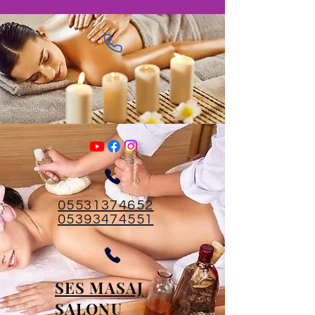
05531374652
05393474551
SES MASAJ
SALONU