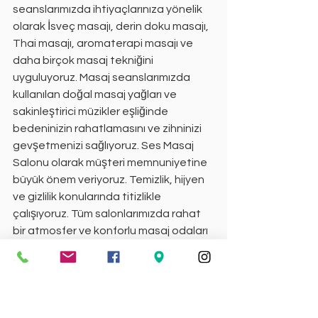
seanslarımızda ihtiyaçlarınıza yönelik 
olarak İsveç masajı, derin doku masajı, 
Thai masajı, aromaterapi masajı ve 
daha birçok masaj tekniğini 
uyguluyoruz. Masaj seanslarımızda 
kullanılan doğal masaj yağları ve 
sakinleştirici müzikler eşliğinde 
bedeninizin rahatlamasını ve zihninizi 
gevşetmenizi sağlıyoruz. Ses Masaj 
Salonu olarak müşteri memnuniyetine 
büyük önem veriyoruz. Temizlik, hijyen 
ve gizlilik konularında titizlikle 
çalışıyoruz. Tüm salonlarımızda rahat 
bir atmosfer ve konforlu masaj odaları 
bulunmaktadır. Masaj seanslarınızı 
daha da özel hale getirmek için farklı 
paketler ve indirimler sunmaktayız. 
Ayrıca, masaj fiyatlarımızı rekabetçi bir 
seviyede tutarak masajın herkesin 