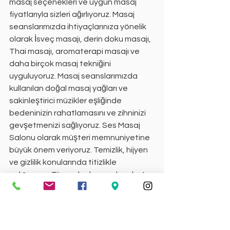
masaj seçenekleri ve uygun masaj 
fiyatlarıyla sizleri ağırlıyoruz. Masaj 
seanslarımızda ihtiyaçlarınıza yönelik 
olarak İsveç masajı, derin doku masajı, 
Thai masajı, aromaterapi masajı ve 
daha birçok masaj tekniğini 
uyguluyoruz. Masaj seanslarımızda 
kullanılan doğal masaj yağları ve 
sakinleştirici müzikler eşliğinde 
bedeninizin rahatlamasını ve zihninizi 
gevşetmenizi sağlıyoruz. Ses Masaj 
Salonu olarak müşteri memnuniyetine 
büyük önem veriyoruz. Temizlik, hijyen 
ve gizlilik konularında titizlikle 
çalışıyoruz. Tüm salonlarımızda rahat 
bir atmosfer ve konforlu masaj odaları 
bulunmaktadır. Masaj seanslarınızı 
daha da özel hale getirmek için farklı 
paketler ve indirimler sunmaktayız. 