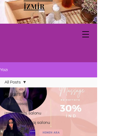
İZMİR
Yazı
All Posts
All Posts
izmir masaj
izmir masaj salonu
alsancak masaj salonu