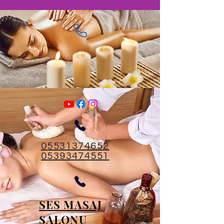
05531374652
05393474551
SES MASAJ
SALONU