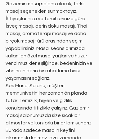
Gaziemir masaj salonu olarak, farklı 
masaj seçenekleri sunmaktayız. 
İhtiyaçlarınıza ve tercihlerinize göre 
İsveç masajı, derin doku masajı, Thai 
masajı, aromaterapi masajı ve daha 
birçok masaj türü arasından seçim 
yapabilirsiniz. Masaj seanslarımızda 
kullanılan özel masaj yağları ve huzur 
verici müzikler eşliğinde, bedeninizin ve 
zihninizin derin bir rahatlama hissi 
yaşamasını sağlarız.
Ses Masaj Salonu, müşteri 
memnuniyetini her zaman ön planda 
tutar. Temizlik, hijyen ve gizlilik 
konularında titizlikle çalışırız. Gaziemir 
masaj salonumuzda size sıcak bir 
atmosfer ve konforlu bir ortam sunarız. 
Burada sadece masajın keyfini 
çıkarmakla kalmaz, aynı zamanda 