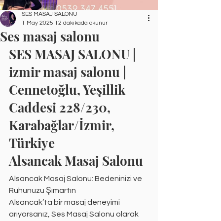
SES MASAJ SALONU
1 May 2025
12 dakikada okunur
Ses masaj salonu
SES MASAJ SALONU | 
izmir masaj salonu | 
Cennetoğlu, Yeşillik 
Caddesi 228/230, 
Karabağlar/İzmir, 
Türkiye
Alsancak Masaj Salonu
Alsancak Masaj Salonu: Bedeninizi ve 
Ruhunuzu Şımartın
Alsancak’ta bir masaj deneyimi 
arıyorsanız, Ses Masaj Salonu olarak 