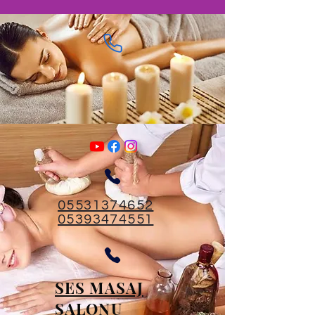
05531374652
05393474551
SES MASAJ
SALONU