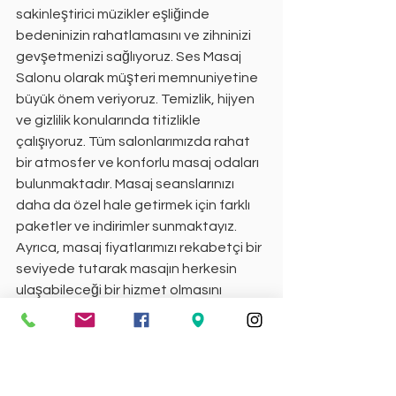
sakinleştirici müzikler eşliğinde 
bedeninizin rahatlamasını ve zihninizi 
gevşetmenizi sağlıyoruz. Ses Masaj 
Salonu olarak müşteri memnuniyetine 
büyük önem veriyoruz. Temizlik, hijyen 
ve gizlilik konularında titizlikle 
çalışıyoruz. Tüm salonlarımızda rahat 
bir atmosfer ve konforlu masaj odaları 
bulunmaktadır. Masaj seanslarınızı 
daha da özel hale getirmek için farklı 
paketler ve indirimler sunmaktayız. 
Ayrıca, masaj fiyatlarımızı rekabetçi bir 
seviyede tutarak masajın herkesin 
ulaşabileceği bir hizmet olmasını 
sağlıyoruz. İzmir masaj salonları 
arasında Ses Masaj Salonu, geniş 
hizmet yelpazesi ve uzman kadrosuyla 
öne çıkmaktadır. Karabağlar, Konak, 