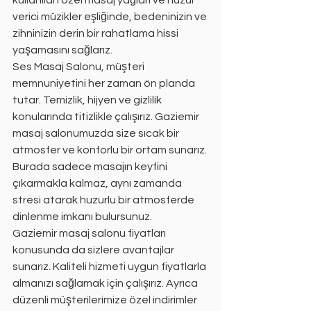
kullanılan özel masaj yağları ve huzur 
verici müzikler eşliğinde, bedeninizin ve 
zihninizin derin bir rahatlama hissi 
yaşamasını sağlarız.
Ses Masaj Salonu, müşteri 
memnuniyetini her zaman ön planda 
tutar. Temizlik, hijyen ve gizlilik 
konularında titizlikle çalışırız. Gaziemir 
masaj salonumuzda size sıcak bir 
atmosfer ve konforlu bir ortam sunarız. 
Burada sadece masajın keyfini 
çıkarmakla kalmaz, aynı zamanda 
stresi atarak huzurlu bir atmosferde 
dinlenme imkanı bulursunuz.
Gaziemir masaj salonu fiyatları 
konusunda da sizlere avantajlar 
sunarız. Kaliteli hizmeti uygun fiyatlarla 
almanızı sağlamak için çalışırız. Ayrıca 
düzenli müşterilerimize özel indirimler 