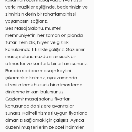
kullanılan özel masaj yağları ve huzur 
verici müzikler eşliğinde, bedeninizin ve 
zihninizin derin bir rahatlama hissi 
yaşamasını sağlarız.
Ses Masaj Salonu, müşteri 
memnuniyetini her zaman ön planda 
tutar. Temizlik, hijyen ve gizlilik 
konularında titizlikle çalışırız. Gaziemir 
masaj salonumuzda size sıcak bir 
atmosfer ve konforlu bir ortam sunarız. 
Burada sadece masajın keyfini 
çıkarmakla kalmaz, aynı zamanda 
stresi atarak huzurlu bir atmosferde 
dinlenme imkanı bulursunuz.
Gaziemir masaj salonu fiyatları 
konusunda da sizlere avantajlar 
sunarız. Kaliteli hizmeti uygun fiyatlarla 
almanızı sağlamak için çalışırız. Ayrıca 
düzenli müşterilerimize özel indirimler 