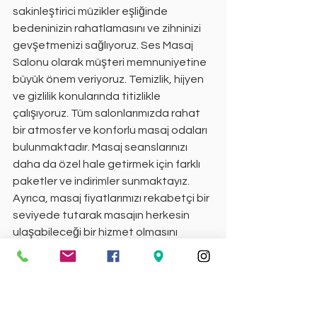
sakinleştirici müzikler eşliğinde 
bedeninizin rahatlamasını ve zihninizi 
gevşetmenizi sağlıyoruz. Ses Masaj 
Salonu olarak müşteri memnuniyetine 
büyük önem veriyoruz. Temizlik, hijyen 
ve gizlilik konularında titizlikle 
çalışıyoruz. Tüm salonlarımızda rahat 
bir atmosfer ve konforlu masaj odaları 
bulunmaktadır. Masaj seanslarınızı 
daha da özel hale getirmek için farklı 
paketler ve indirimler sunmaktayız. 
Ayrıca, masaj fiyatlarımızı rekabetçi bir 
seviyede tutarak masajın herkesin 
ulaşabileceği bir hizmet olmasını 
sağlıyoruz. İzmir masaj salonları 
arasında Ses Masaj Salonu, geniş 
hizmet yelpazesi ve uzman kadrosuyla 
öne çıkmaktadır. Karabağlar, Konak, 