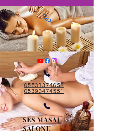
05531374652
05393474551
SES MASAJ
SALONU