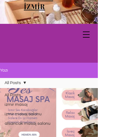
İZMİR
Yazı
All Posts
All Posts
izmir masaj
izmir masaj salonu
alsancak masaj salonu