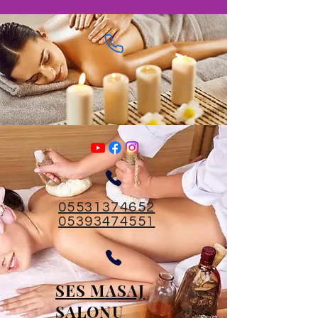
05531374652
05393474551
SES MASAJ
SALONU