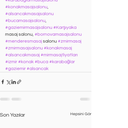
#karabaglarmasajsalonu
#konakmasajsalonu
, 
#alsancakmasajsalonu
#bucamasajsalonu
, 
#gaziemirmasajsalonu
#Karşıyaka
masaj salonu, 
#bornovamasajsalonu
#menderesmasaj
 salonu 
#zmirmasaj
#zmirmasajsalonu
#konakmasaj
#alsancakmasaj
#mirmasajfiyatları
#izmir
#konak
#buca
#karabağlar
#gaziemir
#alsancak
Hepsini Gör
Son Yazılar