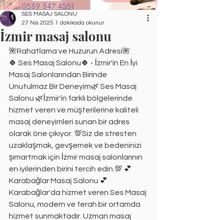
SES MASAJ SALONU
27 Nis 2025
1 dakikada okunur
İzmir masaj salonu
🌺Rahatlama ve Huzurun Adresi🌺
🍀 Ses Masaj Salonu🍀 - İzmir'in En İyi 
Masaj Salonlarından Birinde 
Unutulmaz Bir Deneyim🌿 Ses Masaj 
Salonu 🌿İzmir'in farklı bölgelerinde 
hizmet veren ve müşterilerine kaliteli 
masaj deneyimleri sunan bir adres 
olarak öne çıkıyor. 💯Siz de stresten 
uzaklaşmak, gevşemek ve bedeninizi 
şımartmak için İzmir masaj salonlarının 
en iyilerinden birini tercih edin.💯 💕
Karabağlar Masaj Salonu 💕 
Karabağlar'da hizmet veren Ses Masaj 
Salonu, modern ve ferah bir ortamda 
hizmet sunmaktadır. Uzman masaj 